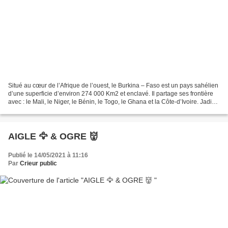
Situé au cœur de l’Afrique de l’ouest, le Burkina – Faso est un pays sahélien
d’une superficie d’environ 274 000 Km2 et enclavé. Il partage ses frontière
avec : le Mali, le Niger, le Bénin, le Togo, le Ghana et la Côte-d’Ivoire. Jadis il
s’appelait la...
AIGLE 🦅 & OGRE 👹
Publié le 14/05/2021 à 11:16
Par
Crieur public