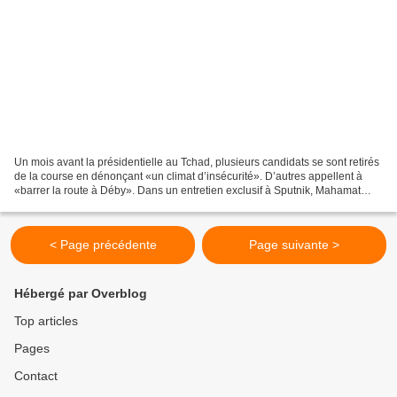
Un mois avant la présidentielle au Tchad, plusieurs candidats se sont retirés
de la course en dénonçant «un climat d’insécurité». D’autres appellent à
«barrer la route à Déby». Dans un entretien exclusif à Sputnik, Mahamat
Abdoulaye, un ex-ministre tchadien...
< Page précédente
Page suivante >
Hébergé par Overblog
Top articles
Pages
Contact