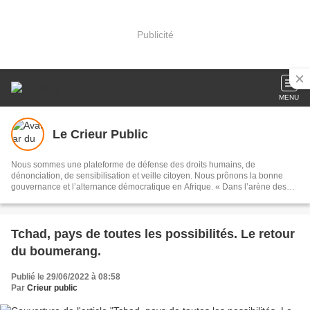
Publicité
MENU
Le Crieur Public
Nous sommes une plateforme de défense des droits humains, de
dénonciation, de sensibilisation et veille citoyen. Nous prônons la bonne
gouvernance et l’alternance démocratique en Afrique. « Dans l’arène des
vicissitudes de la vie, je suis venu, j’ai vu, j’ai combattu. Et même si je n’ai
pas le succès ou la gloire à mes pieds, je reste convaincu que je suis un
combattant et non et un con battu. »
Tchad, pays de toutes les possibilités. Le retour
du boumerang.
Publié le 29/06/2022 à 08:58
Par
Crieur public