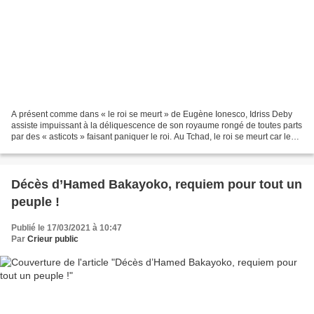
A présent comme dans « le roi se meurt » de Eugène Ionesco, Idriss Deby
assiste impuissant à la déliquescence de son royaume rongé de toutes parts
par des « asticots » faisant paniquer le roi. Au Tchad, le roi se meurt car le
président démocrate, Idriss...
Décès d’Hamed Bakayoko, requiem pour tout un
peuple !
Publié le 17/03/2021 à 10:47
Par
Crieur public