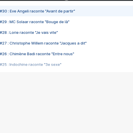
#30 : Eve Angeli raconte "Avant de partir"
#29 : MC Solaar raconte "Bouge de là"
28 : Lorie raconte "Je vais vite"
#27 : Christophe Willem raconte "Jacques a dit"
#26 : Chimène Badi raconte "Entre nous"
#25 : Indochine raconte "3e sexe"
#24 : Zaho raconte "C'est chelou"
#23 : Patrick Bruel raconte "Au café des délices"
#22 : Kyo raconte "Le chemin"
#21 : Nolwenn Leroy raconte "Cassé"
#20 : Patrick Hernandez raconte "Born to be alive"
#19 : Lorie raconte "Près de moi"