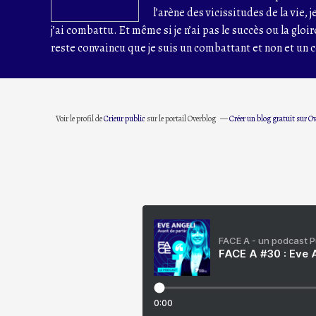
l’arène des vicissitudes de la vie, je
j’ai combattu. Et même si je n’ai pas le succès ou la gloir
reste convaincu que je suis un combattant et non et un c
Voir le profil de
Crieur public
sur le portail Overblog
Créer un blog gratuit sur O
FACE A - un podcast 
FACE A #30 : Eve A
0:00