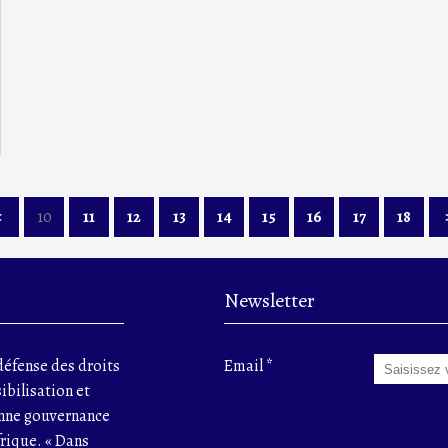
<
10
11
12
13
14
15
16
17
18
Newsletter
éfense des droits
Email
ibilisation et
onne gouvernance
frique. « Dans