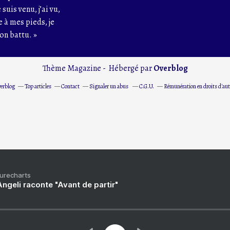
 suis venu, j’ai vu,
e à mes pieds, je
on battu. »
Thème Magazine - Hébergé par
Overblog
verblog
Top articles
Contact
Signaler un abus
C.G.U.
Rémunération en droits d'aut
Purecharts
ngeli raconte "Avant de partir"