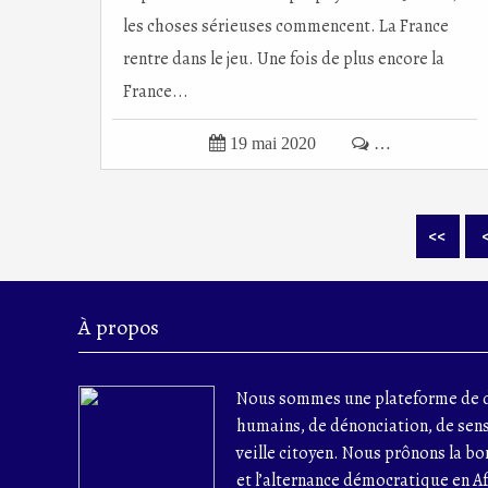
les choses sérieuses commencent. La France
rentre dans le jeu. Une fois de plus encore la
France...

19 mai 2020

…
<<
À propos
Nous sommes une plateforme de d
humains, de dénonciation, de sens
veille citoyen. Nous prônons la b
et l’alternance démocratique en A