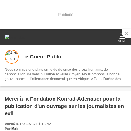
Publicité
MENU
Le Crieur Public
Nous sommes une plateforme de défense des droits humains, de
dénonciation, de sensibilisation et veille citoyen. Nous prônons la bonne
gouvernance et l’alternance démocratique en Afrique. « Dans l’arène des
vicissitudes de la vie, je suis venu, j’ai vu, j’ai combattu. Et même si je n’ai
pas le succès ou la gloire à mes pieds, je reste convaincu que je suis un
combattant et non et un con battu. »
Merci à la Fondation Konrad-Adenauer pour la
publication d'un ouvrage sur les journalistes en
exil
Publié le 15/03/2021 à 15:42
Par
Mak