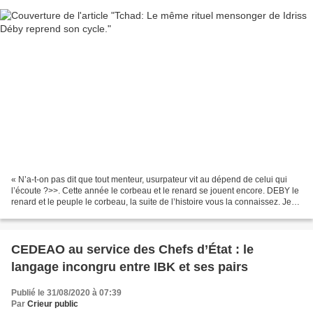
« N’a-t-on pas dit que tout menteur, usurpateur vit au dépend de celui qui
l’écoute ?>>. Cette année le corbeau et le renard se jouent encore. DEBY le
renard et le peuple le corbeau, la suite de l’histoire vous la connaissez. Je
me demande souvent ce...
CEDEAO au service des Chefs d’État : le
langage incongru entre IBK et ses pairs
Publié le 31/08/2020 à 07:39
Par
Crieur public