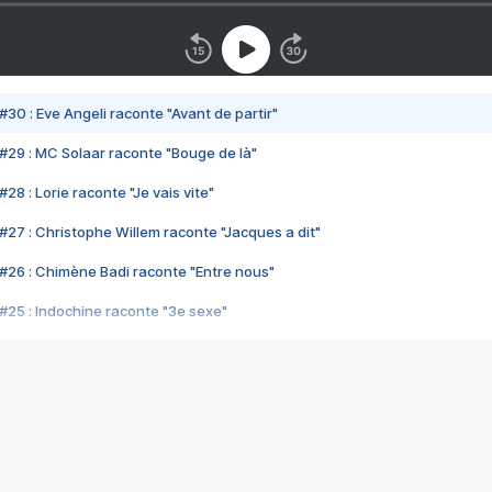
#30 : Eve Angeli raconte "Avant de partir"
#29 : MC Solaar raconte "Bouge de là"
28 : Lorie raconte "Je vais vite"
#27 : Christophe Willem raconte "Jacques a dit"
#26 : Chimène Badi raconte "Entre nous"
#25 : Indochine raconte "3e sexe"
#24 : Zaho raconte "C'est chelou"
#23 : Patrick Bruel raconte "Au café des délices"
#22 : Kyo raconte "Le chemin"
#21 : Nolwenn Leroy raconte "Cassé"